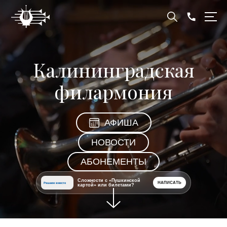
Калининградская
филармония
АФИША
НОВОСТИ
АБОНЕМЕНТЫ
Сложности с «Пушкинской
НАПИСАТЬ
Решаем вместе
картой» или билетами?