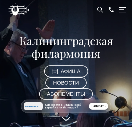
Калининградская
филармония
АФИША
НОВОСТИ
АБОНЕМЕНТЫ
Сложности с «Пушкинской
НАПИСАТЬ
Решаем вместе
картой» или билетами?