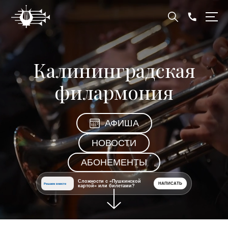
Калининградская
филармония
АФИША
НОВОСТИ
АБОНЕМЕНТЫ
Сложности с «Пушкинской
НАПИСАТЬ
Решаем вместе
картой» или билетами?