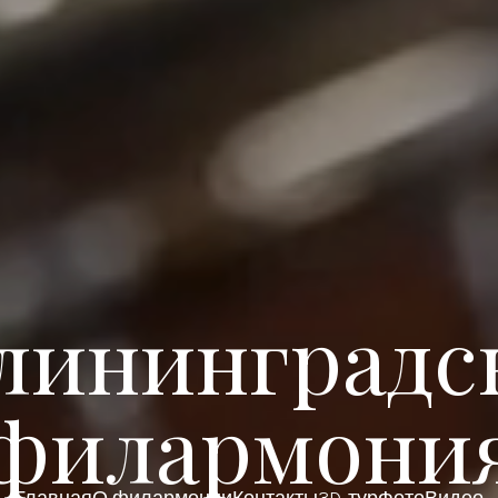
лининградс
филармони