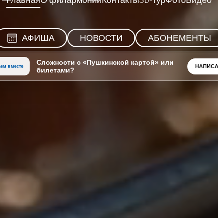
Главная
О филармонии
Контакты
3D-тур
Фото
Видео
АФИША
НОВОСТИ
АБОНЕМЕНТЫ
Сложности с «Пушкинской картой» или
НАПИСА
ем вместе
билетами?