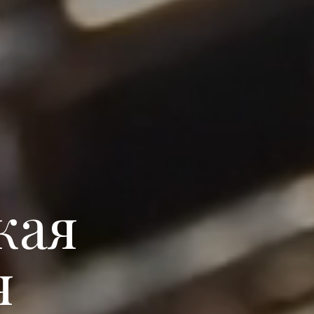
кая
я