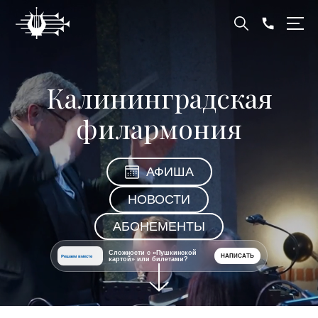
Калининградская
филармония
АФИША
НОВОСТИ
АБОНЕМЕНТЫ
Сложности с «Пушкинской
НАПИСАТЬ
Решаем вместе
картой» или билетами?