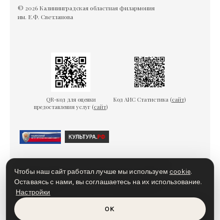
© 2026 Калининградская областная филармония
им. Е.Ф. Светланова
QR-код для оценки
Код АИС Статистика (
сайт
)
предоставления услуг (
сайт
)
Гарантии безопасности
Пользовательское соглашение
Чтобы наш сайт работал лучше мы используем
cookie
.
Политика конфиденциальности
Политика cookies
Оставаясь с нами, вы соглашаетесь на их использование.
Настройки
Доступная среда
OK