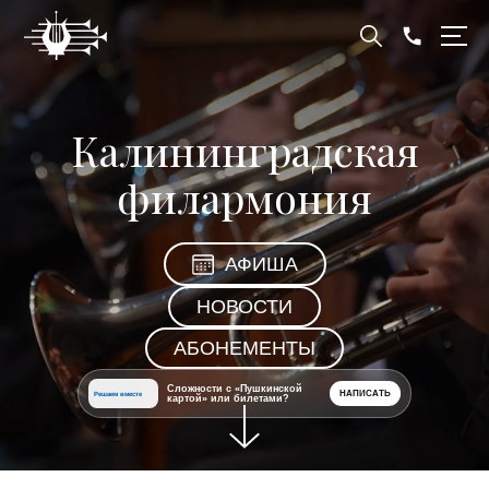
Калининградская
филармония
АФИША
НОВОСТИ
АБОНЕМЕНТЫ
Сложности с «Пушкинской
НАПИСАТЬ
Решаем вместе
картой» или билетами?