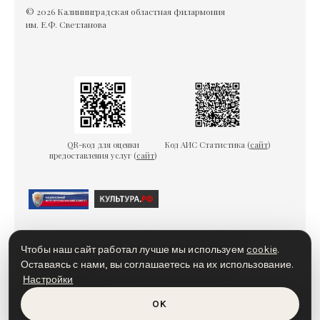
© 2026 Калининградская областная филармония
им. Е.Ф. Светланова
QR-код для оценки
Код АИС Статистика (
сайт
)
предоставления услуг (
сайт
)
Гарантии безопасности
Пользовательское соглашение
Чтобы наш сайт работал лучше мы используем
cookie
.
Политика конфиденциальности
Политика cookies
Оставаясь с нами, вы соглашаетесь на их использование.
Настройки
Доступная среда
OK