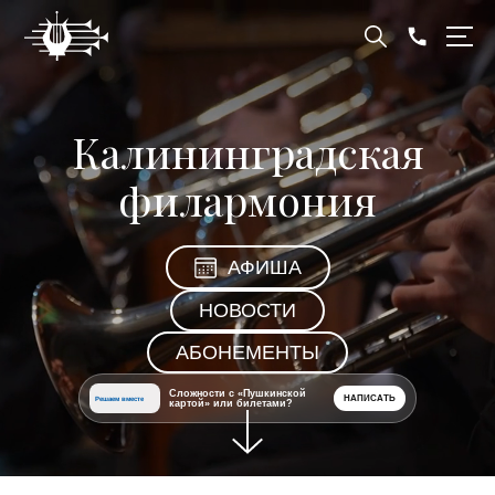
Калининградская
филармония
АФИША
НОВОСТИ
АБОНЕМЕНТЫ
Сложности с «Пушкинской
НАПИСАТЬ
Решаем вместе
картой» или билетами?