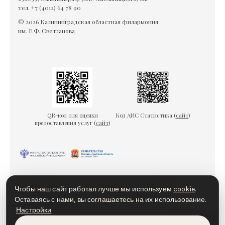
тел. +7 (4012) 64 78 90
© 2026 Калининградская областная филармония
им. Е.Ф. Светланова
QR-код для оценки
Код АИС Статистика (
сайт
)
предоставления услуг (
сайт
)
Гарантии безопасности
Пользовательское соглашение
Чтобы наш сайт работал лучше мы используем
cookie
.
Политика конфиденциальности
Политика cookies
Оставаясь с нами, вы соглашаетесь на их использование.
Настройки
Доступная среда