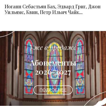
Иоганн Себастьян Бах, Эдвард Григ, Джон
Уильямс, Квин, Петр Ильич Чайк...
Уже в продаже
Абонементы
2026-2027
ПОДРОБНЕЕ