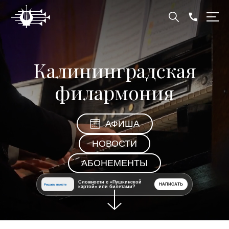
Калининградская
филармония
АФИША
НОВОСТИ
АБОНЕМЕНТЫ
Сложности с «Пушкинской
НАПИСАТЬ
Решаем вместе
картой» или билетами?