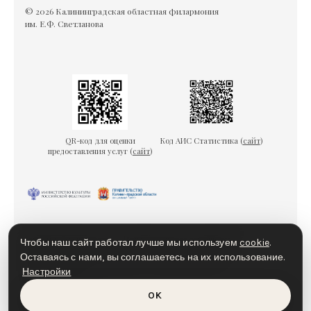
© 2026 Калининградская областная филармония
им. Е.Ф. Светланова
QR-код для оценки
Код АИС Статистика (
сайт
)
предоставления услуг (
сайт
)
Гарантии безопасности
Пользовательское соглашение
Чтобы наш сайт работал лучше мы используем
cookie
.
Политика конфиденциальности
Политика cookies
Оставаясь с нами, вы соглашаетесь на их использование.
Настройки
Доступная среда
OK