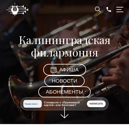
Калининградская
филармония
АФИША
НОВОСТИ
АБОНЕМЕНТЫ
Сложности с «Пушкинской
НАПИСАТЬ
Решаем вместе
картой» или билетами?