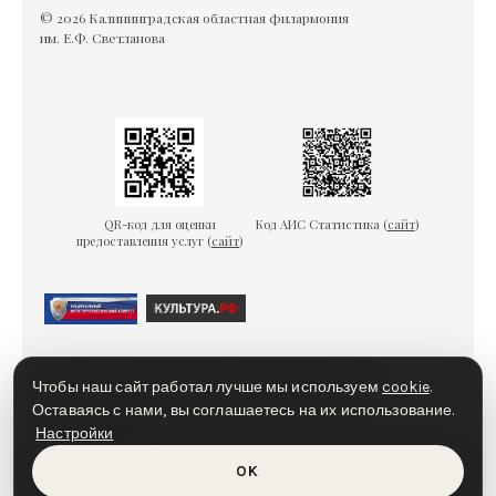
© 2026 Калининградская областная филармония
им. Е.Ф. Светланова
QR-код для оценки
Код АИС Статистика (
сайт
)
предоставления услуг (
сайт
)
Гарантии безопасности
Пользовательское соглашение
Чтобы наш сайт работал лучше мы используем
cookie
.
Политика конфиденциальности
Политика cookies
Оставаясь с нами, вы соглашаетесь на их использование.
Настройки
Доступная среда
OK