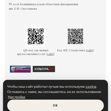
© 2026 Калининградская областная филармония
им. Е.Ф. Светланова
QR-код для оценки
Код АИС Статистика (
сайт
)
предоставления услуг (
сайт
)
Гарантии безопасности
Пользовательское соглашение
Чтобы наш сайт работал лучше мы используем
cookie
.
Политика конфиденциальности
Политика cookies
Оставаясь с нами, вы соглашаетесь на их использование.
Настройки
Доступная среда
OK