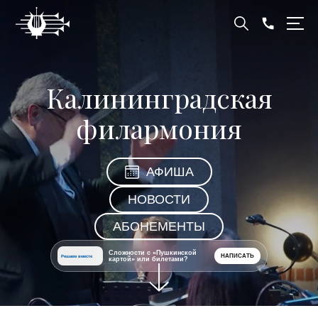
Калининградская
филармония
АФИША
НОВОСТИ
АБОНЕМЕНТЫ
Сложности с «Пушкинской
НАПИСАТЬ
Решаем вместе
картой» или билетами?