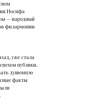
сном
сни Иосифа
еры — народный
тов филармонии
азад, уже стала
спехом публики.
вать душевную
есные факты
были
.