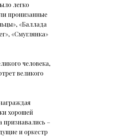
было легко
али пронизанные
льцы», «Баллада
ег», «Смуглянка»
ликого человека,
ортрет великого
 награждая
ки хорошей
а признавались –
едущие и оркестр