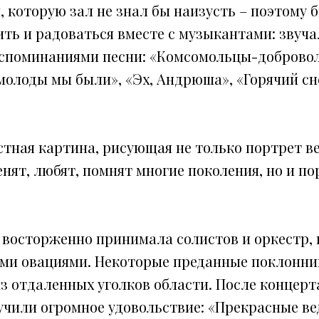
, которую зал не знал бы наизусть – поэтому 
ить и радоваться вместе с музыкантами: звуч
оспоминаниями песни: «Комсомольцы-доброво
 молоды мы были», «Эх, Андрюша», «Горячий сн
тная картина, рисующая не только портрет ве
енят, любят, помнят многие поколения, но и п
и восторженно принимала солистов и оркестр,
и овациями. Некоторые преданные поклонни
з отдаленных уголков области. После концерт
лучили огромное удовольствие: «Прекрасные в