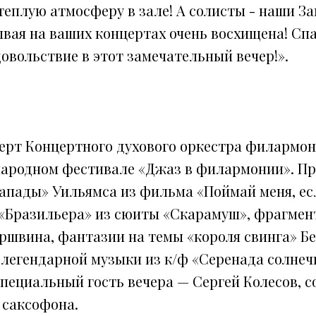
теплую атмосферу в зале! А солисты - наши З
ывая на ваших концертах очень восхищена! Спа
овольствие в этот замечательный вечер!».
рт Концертного духового оркестра филармон
ародном фестивале «Джаз в филармонии». Пр
апады» Уильямса из фильма «Поймай меня, ес
 «Бразильера» из сюиты «Скарамуш», фрагмен
ершвина, фантазии на темы «короля свинга» Б
 легендарной музыки из к/ф «Серенада солне
пециальный гость вечера — Сергей Колесов, с
 саксофона.