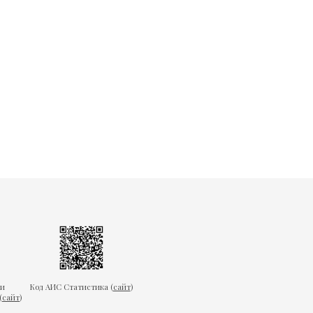
ки
Код АИС Статистика (
сайт
)
(
сайт
)