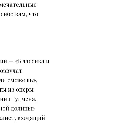
амечательные
сибо вам, что
ии — «Классика и
озвучат
ли сможешь»,
ты из оперы
енни Гудмена,
чной долины»
олист, входящий