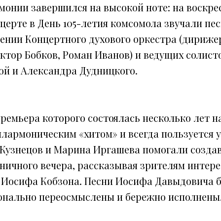
монии завершился на высокой ноте: на воскре
церте в День 105-летия комсомола звучали пе
нении Концертного духового оркестра (дириж
иктор Бобков, Роман Иванов) и ведущих солис
ой и Александра Дудницкого.
ремьера которого состоялась несколько лет н
лармоническим «хитом» и всегда пользуется у
Кузнецов и Марина Иргашева помогали созда
ничного вечера, рассказывая зрителям интер
 Иосифа Кобзона. Песни Иосифа Давыдовича 
нально переосмыслены и бережно исполнены