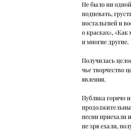
Не было ни одной
подпевать, груст
ностальгией и в
о красках», «Как
и многие другие.
Получилась целос
чье творчество ц
явления.
Публика горячо 
продолжительным
песни приехали и
не зря ехали, по