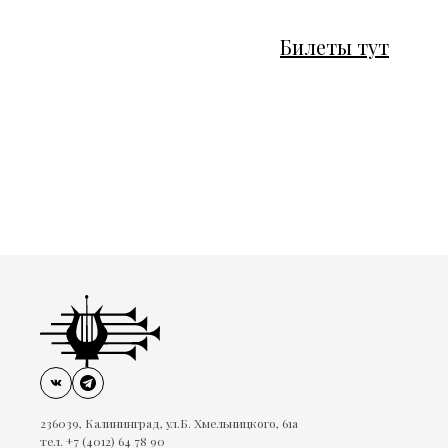
Билеты тут
236039, Калининград, ул.Б. Хмельницкого, 61а
тел. +7 (4012) 64 78 90