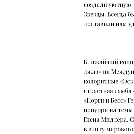
создали уютную 
Звезды! Всегда б
доставили нам уд
Ближайший конце
джаз» на Междун
колоритные «Эск
страстная самба
«Порги и Бесс» Г
попурри на темы
Глена Миллера. С
в элиту мирового