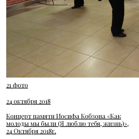
21 фото
24 октября 2018
Концерт памяти Иосифа Кобзона «Как
молоды мы были (Я люблю тебя, жизнь)»,
24 Октября 2018г.