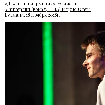
«Джаз в филармонии»: Эллиотт
Маннерлин (вокал, США) и трио Олега
Бутмана, 18 Ноября 2018г.