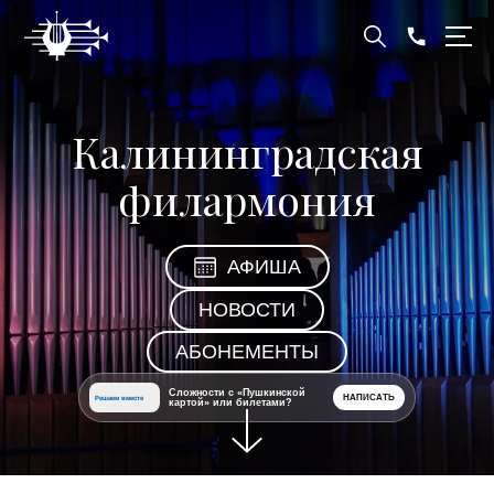
Калининградская
филармония
АФИША
НОВОСТИ
АБОНЕМЕНТЫ
Сложности с «Пушкинской
НАПИСАТЬ
Решаем вместе
картой» или билетами?